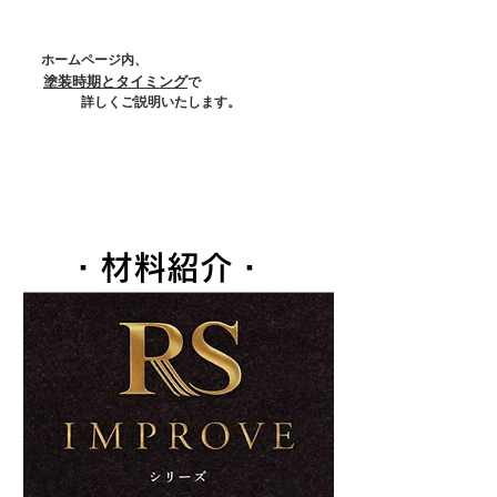
​ どんなに小さいことでも
まずは
ご相談ください！！！
ホームページ内、
我孫子市
塗装時期とタイミング
で
詳しく​ご説明いたします。
・材料紹介・
酒井塗装
我孫子市