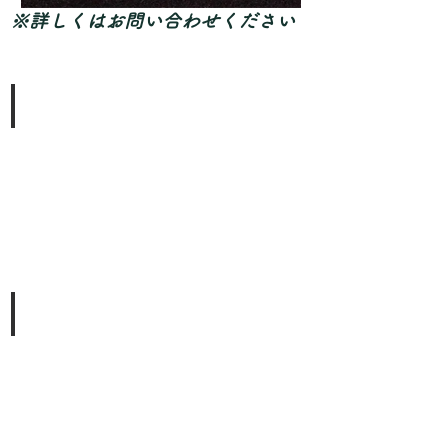
​※詳しくはお問い合わせください
DYNAMIC TOP
ク
リ
ッ
ク
し
て
詳
細
を
見
る
DYNAMIC TOP MILD
ク
リ
ッ
ク
し