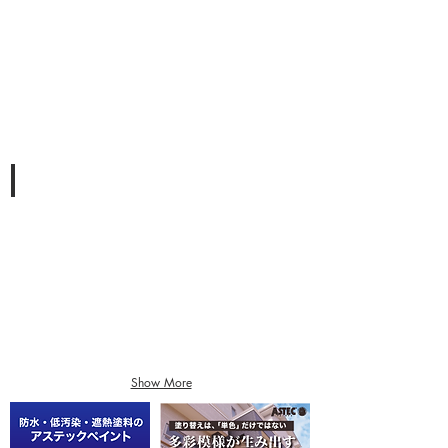
ASTEC
ク
リ
ッ
ク
し
て
詳
細
を
見
る
ASTEC
ク
リ
ッ
ク
し
て
詳
細
を
見
Show More
る