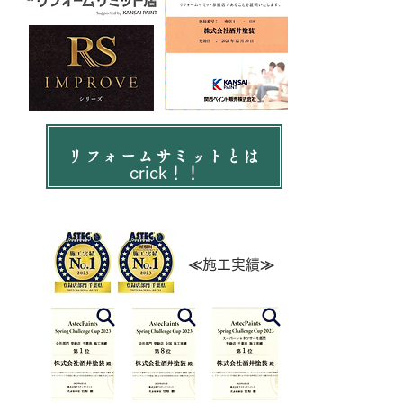
リフォームサミットとは
cric
k！！
≪施工実績≫