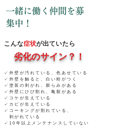
一緒に働く仲間を募
集中！
こんな
症状
が出ていたら
劣化のサイン？！
✓外壁が汚れている、色あせている
✓外壁を触ると、白い粉がつく
✓塗装の剥がれ、膨らみがある
✓外壁にひび割れ、亀裂がある
✓コケが生えている
✓カビが生えている
✓コーキングが割れている、
剥がれている
✓
10年以上メンテナンスしていない
酒井
塗
装外壁 塗り替え リフォーム 塗装